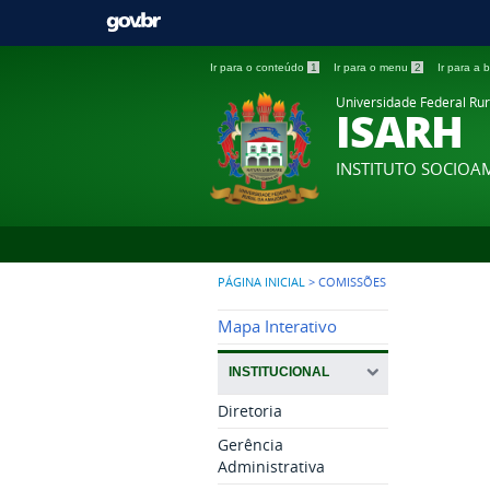
Ir para o conteúdo
1
Ir para o menu
2
Ir para a
Universidade Federal Ru
ISARH
INSTITUTO SOCIOA
PÁGINA INICIAL
>
COMISSÕES
Mapa Interativo
INSTITUCIONAL
Diretoria
Gerência
Administrativa