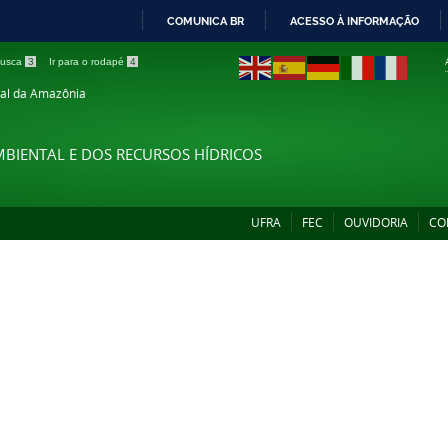
COMUNICA BR
ACESSO À INFORMAÇÃO
IR
 busca
3
Ir para o rodapé
4
PARA
ral da Amazônia
O
CONTEÚDO
MBIENTAL E DOS RECURSOS HÍDRICOS
UFRA
FEC
OUVIDORIA
CO