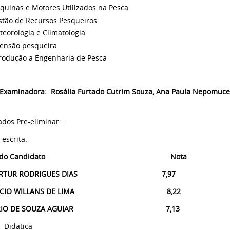
quinas e Motores Utilizados na Pesca
stão de Recursos Pesqueiros
eorologia e Climatologia
tensão pesqueira
trodução a Engenharia de Pesca
 Examinadora:
Rosália Furtado Cutrim Souza,
Ana Paula Nepomuc
ados Pre-eliminar :
 escrita.
me do Candidato Nota
L ARTUR RODRIGUES DIAS 7,97
RICIO WILLANS DE LIMA 8,22
ÉRIO DE SOUZA AGUIAR 7,13
 Didatica