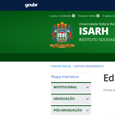
Ir para o conteúdo
1
Ir para o menu
2
Ir para a
Universidade Federal Ru
ISARH
INSTITUTO SOCIOA
PÁGINA INICIAL
>
EDITAIS ENCERRADOS
Ed
Mapa Interativo
INSTITUCIONAL
Última A
GRADUAÇÃO
PÓS-GRADUAÇÃO