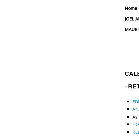
No
JOE
MAU
CALE
- RE
ED
AN
As 
HO
RE