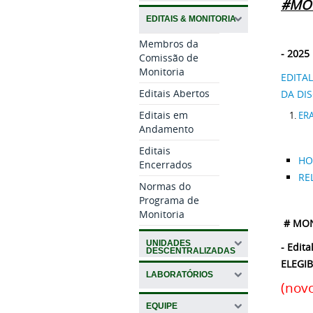
#MON
EDITAIS & MONITORIA
Membros da
- 2025
Comissão de
Monitoria
EDITAL
Editais Abertos
DA DIS
Editais em
ERA
Andamento
Editais
HO
Encerrados
RE
Normas do
Programa de
Monitoria
# MON
UNIDADES
- Edit
DESCENTRALIZADAS
ELEGIB
LABORATÓRIOS
(novo
EQUIPE