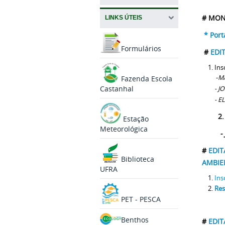
# MON
LINKS ÚTEIS
* Port
Formulários
#
EDI
Ins
-
M
Fazenda Escola
Castanhal
- 
- E
2.
Estação
Meteorológica
- JOS
#
EDIT
Biblioteca
AMBIE
UFRA
Ins
Res
PET - PESCA
Benthos
#
EDIT