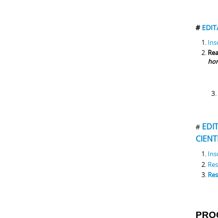
#
EDIT
Ins
Rea
hor
3.
EDI
#
CIENT
Ins
Res
Res
PROC