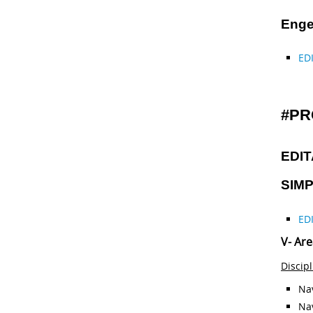
Enge
ED
#PR
EDIT
SIM
ED
V- Ar
Discipl
Na
Na