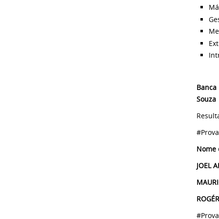
Má
Ge
Met
Ex
In
Banca
Souza
Result
#Prova
No
JOE
MAU
ROG
#Prova