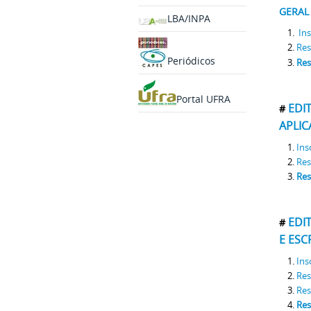
GERAL 
LBA/INPA
Ins
Res
Periódicos
Res
Portal UFRA
EDI
#
APLIC
Ins
Res
Res
EDI
#
E ESC
Ins
Res
Res
Res