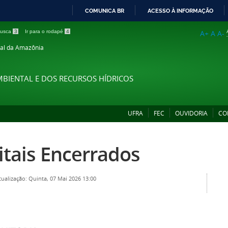
COMUNICA BR
ACESSO À INFORMAÇÃO
IR
 busca
3
Ir para o rodapé
4
A+
A
A-
PARA
ral da Amazônia
O
CONTEÚDO
MBIENTAL E DOS RECURSOS HÍDRICOS
UFRA
FEC
OUVIDORIA
CO
itais Encerrados
tualização: Quinta, 07 Mai 2026 13:00