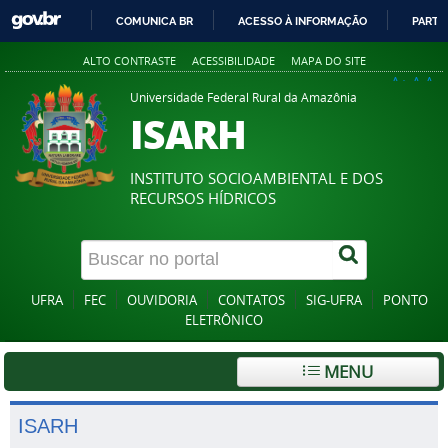
COMUNICA BR
ACESSO À INFORMAÇÃO
PARTI
IR
ALTO CONTRASTE
ACESSIBILIDADE
MAPA DO SITE
PARA
A+
A
A-
O
Universidade Federal Rural da Amazônia
ISARH
CONTEÚDO
INSTITUTO SOCIOAMBIENTAL E DOS
RECURSOS HÍDRICOS
UFRA
FEC
OUVIDORIA
CONTATOS
SIG-UFRA
PONTO
ELETRÔNICO
MENU
ISARH