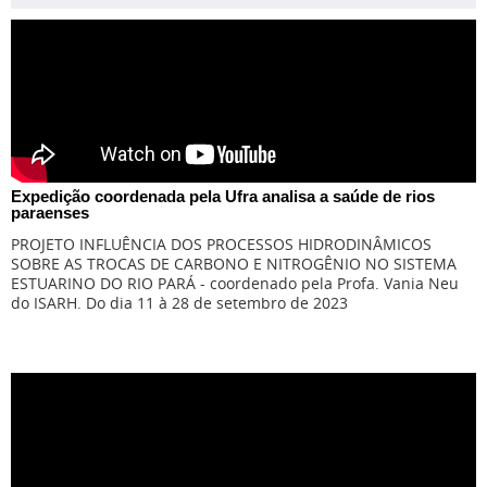
Expedição coordenada pela Ufra analisa a saúde de rios
paraenses
PROJETO INFLUÊNCIA DOS PROCESSOS HIDRODINÂMICOS
SOBRE AS TROCAS DE CARBONO E NITROGÊNIO NO SISTEMA
ESTUARINO DO RIO PARÁ - coordenado pela Profa. Vania Neu
do ISARH. Do dia 11 à 28 de setembro de 2023