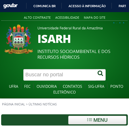
COMUNICA BR
ACESSO À INFORMAÇÃO
PARTI
IR
ALTO CONTRASTE
ACESSIBILIDADE
MAPA DO SITE
PARA
A+
A
A-
O
Universidade Federal Rural da Amazônia
ISARH
CONTEÚDO
INSTITUTO SOCIOAMBIENTAL E DOS
RECURSOS HÍDRICOS
UFRA
FEC
OUVIDORIA
CONTATOS
SIG-UFRA
PONTO
ELETRÔNICO
PÁGINA INICIAL
>
ÚLTIMAS NOTÍCIAS
MENU