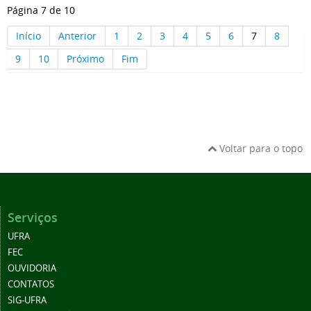
Página 7 de 10
Início
Anterior
1
2
3
4
5
6
7
8
9
10
Próximo
Fim
Voltar para o topo
Serviços
UFRA
FEC
OUVIDORIA
CONTATOS
SIG-UFRA