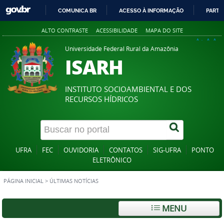
COMUNICA BR
ACESSO À INFORMAÇÃO
PARTI
IR
ALTO CONTRASTE
ACESSIBILIDADE
MAPA DO SITE
PARA
A+
A
A-
O
Universidade Federal Rural da Amazônia
ISARH
CONTEÚDO
INSTITUTO SOCIOAMBIENTAL E DOS
RECURSOS HÍDRICOS
UFRA
FEC
OUVIDORIA
CONTATOS
SIG-UFRA
PONTO
ELETRÔNICO
PÁGINA INICIAL
>
ÚLTIMAS NOTÍCIAS
MENU